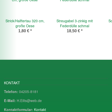
Strick/Halftertau 320 cm,
Streugabel 3-zinkig mit
Sc
große Oese
Federdülle schmal
1,80 €
*
18,50 €
*
KONTAKT
Telefon:
04205-8181
E-Mail:
H.Eilts@web.de
Kontaktformular:
Kontakt