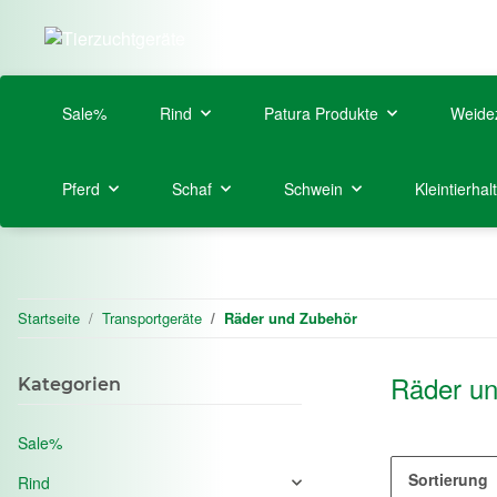
Sale%
Rind
Patura Produkte
Weide
Pferd
Schaf
Schwein
Kleintierhal
Startseite
Transportgeräte
Räder und Zubehör
Räder u
Kategorien
Sale%
Sortierung
Rind