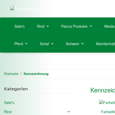
Sale%
Rind
Patura Produkte
Weide
Pferd
Schaf
Schwein
Kleintierhal
Startseite
Kennzeichnung
Kennzei
Kategorien
Sale%
Rind
Farbstif