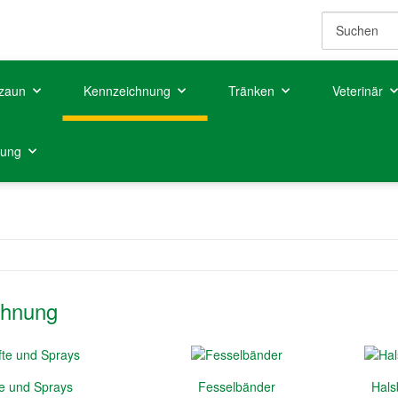
zaun
Kennzeichnung
Tränken
Veterinär
tung
chnung
te und Sprays
Fesselbänder
Hals