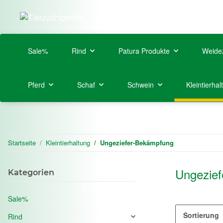
Sale%
Rind
Patura Produkte
Weide
Pferd
Schaf
Schwein
Kleintierhal
Startseite
Kleintierhaltung
Ungeziefer-Bekämpfung
Ungezie
Kategorien
Sale%
Sortierung
Rind