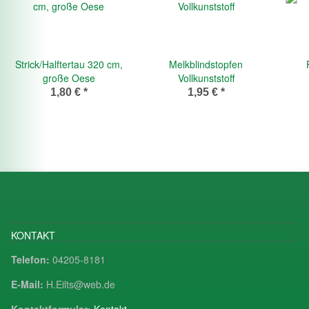
Strick/Halftertau 320 cm,
Melkblindstopfen
große Oese
Vollkunststoff
1,80 €
*
1,95 €
*
KONTAKT
Telefon:
04205-8181
E-Mail:
H.Eilts@web.de
Kontaktformular:
Kontakt