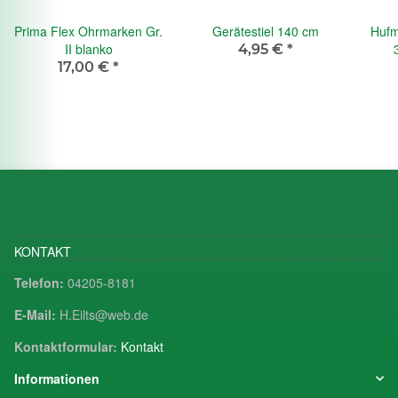
Prima Flex Ohrmarken Gr.
Gerätestiel 140 cm
Hufm
II blanko
4,95 €
*
17,00 €
*
KONTAKT
Telefon:
04205-8181
E-Mail:
H.Eilts@web.de
Kontaktformular:
Kontakt
Informationen