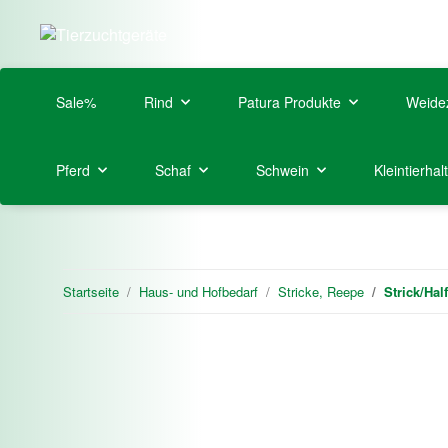
Sale%
Rind
Patura Produkte
Weide
Pferd
Schaf
Schwein
Kleintierhal
Startseite
Haus- und Hofbedarf
Stricke, Reepe
Strick/Hal