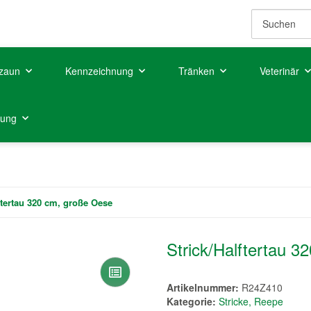
zaun
Kennzeichnung
Tränken
Veterinär
tung
ftertau 320 cm, große Oese
Strick/Halftertau 
Artikelnummer:
R24Z410
Kategorie:
Stricke, Reepe