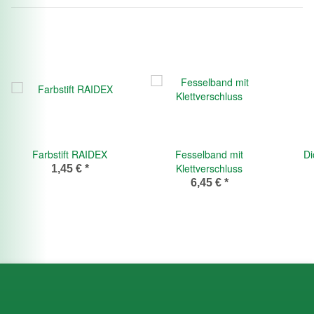
Farbstift RAIDEX
Fesselband mit
Di
Klettverschluss
1,45 €
*
6,45 €
*