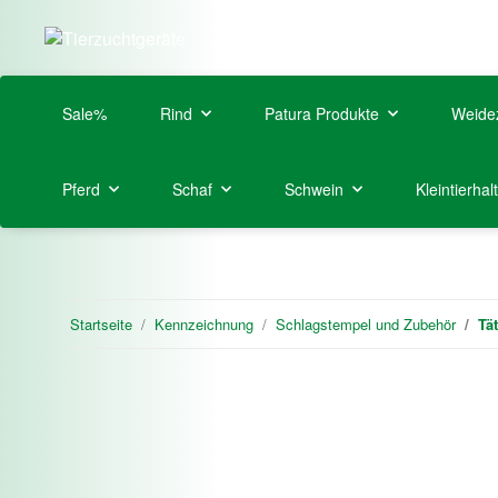
Sale%
Rind
Patura Produkte
Weide
Pferd
Schaf
Schwein
Kleintierhal
Startseite
Kennzeichnung
Schlagstempel und Zubehör
Tä