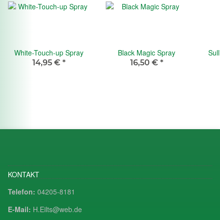
White-Touch-up Spray
Black Magic Spray
Sul
14,95 €
*
16,50 €
*
KONTAKT
Telefon:
04205-8181
E-Mail:
H.Eilts@web.de