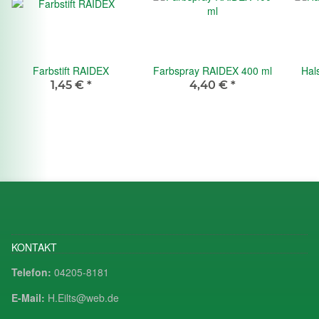
Farbstift RAIDEX
Farbspray RAIDEX 400 ml
Hal
1,45 €
*
4,40 €
*
KONTAKT
Telefon:
04205-8181
E-Mail:
H.Eilts@web.de