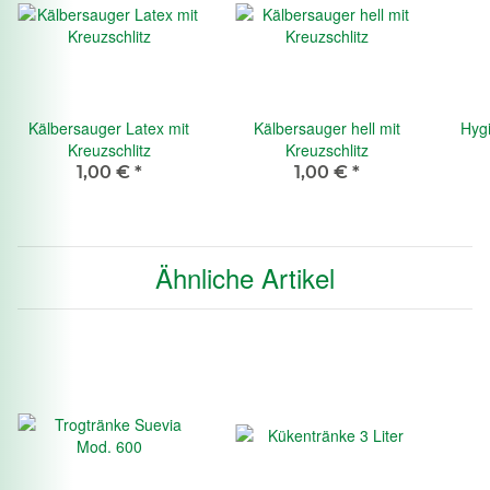
Kälbersauger Latex mit
Kälbersauger hell mit
Hygi
Kreuzschlitz
Kreuzschlitz
1,00 €
*
1,00 €
*
Ähnliche Artikel