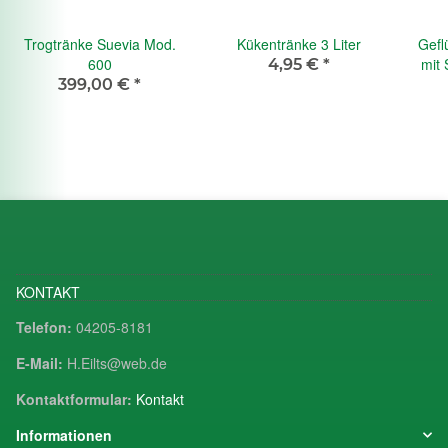
Trogtränke Suevia Mod.
Kükentränke 3 Liter
Gefl
600
mit 
4,95 €
*
399,00 €
*
KONTAKT
Telefon:
04205-8181
E-Mail:
H.Eilts@web.de
Kontaktformular:
Kontakt
Informationen