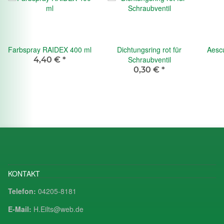
Farbspray RAIDEX 400 ml
Dichtungsring rot für
Aesc
Schraubventil
4,40 €
*
0,30 €
*
KONTAKT
Telefon:
04205-8181
E-Mail:
H.Eilts@web.de