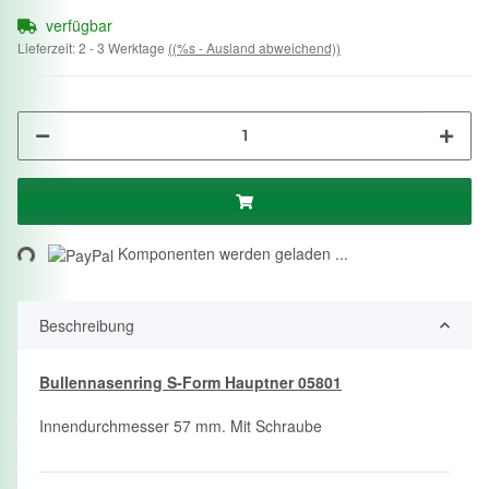
verfügbar
Lieferzeit:
2 - 3 Werktage
((%s - Ausland abweichend))
ng...
Komponenten werden geladen ...
Beschreibung
Bullennasenring S-Form Hauptner 05801
Innendurchmesser 57 mm. Mit Schraube