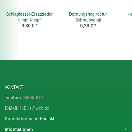
Schlagfessel-Ersatzfeder
Dichtungsring rot für
Kä
9 mm Knopf
Schraubventil
0,80 €
*
0,30 €
*
KONTAKT
Telefon:
04205-8181
E-Mail:
H.Eilts@web.de
Kontaktformular:
Kontakt
Informationen