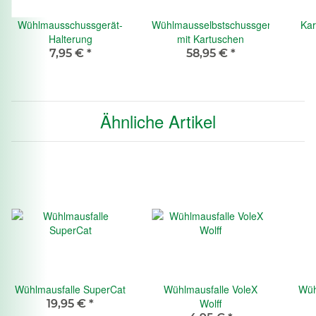
Wühlmausschussgerät-
Wühlmausselbstschussgerät
Kar
Halterung
mit Kartuschen
7,95 €
*
58,95 €
*
Ähnliche Artikel
Wühlmausfalle SuperCat
Wühlmausfalle VoleX
Wüh
Wolff
19,95 €
*