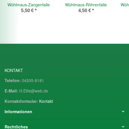
Wühlmaus-Zangenfalle
Wühlmaus-Röhrenfalle
Wühl
5,50 €
*
4,50 €
*
KONTAKT
Telefon:
04205-8181
E-Mail:
H.Eilts@web.de
Kontaktformular:
Kontakt
Informationen
Rechtliches