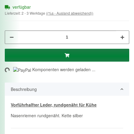
verfügbar
Lieferzeit:
2 - 3 Werktage
((%s - Ausland abweichend))
ng...
Komponenten werden geladen ...
Beschreibung
Vorführhalfter Leder, rundgenäht für Kühe
Nasenriemen rundgenäht. Kette silber