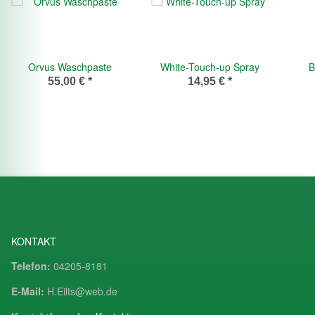
Orvus Waschpaste
White-Touch-up Spray
B
55,00 €
*
14,95 €
*
KONTAKT
Telefon:
04205-8181
E-Mail:
H.Eilts@web.de