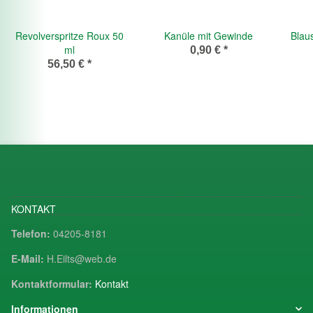
Revolverspritze Roux 50
Kanüle mit Gewinde
Blau
ml
0,90 €
*
56,50 €
*
KONTAKT
Telefon:
04205-8181
E-Mail:
H.Eilts@web.de
Kontaktformular:
Kontakt
Informationen