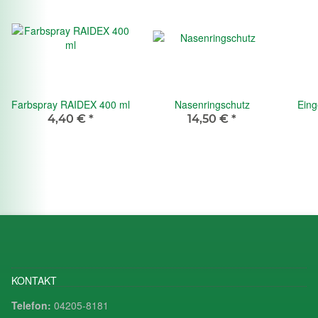
Farbspray RAIDEX 400 ml
Nasenringschutz
Eing
4,40 €
*
14,50 €
*
KONTAKT
Telefon:
04205-8181