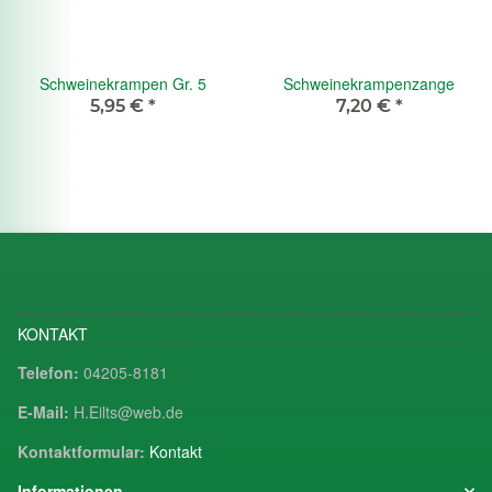
Schweinekrampen Gr. 5
Schweinekrampenzange
5,95 €
*
7,20 €
*
KONTAKT
Telefon:
04205-8181
E-Mail:
H.Eilts@web.de
Kontaktformular:
Kontakt
Informationen