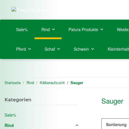
Sale%
Rind
Patura Produkte
Weide
Pferd
Schaf
Schwein
Kleintierhal
Startseite
Rind
Kälberaufzucht
Sauger
Sauger
Kategorien
Sale%
Sortierung
Rind