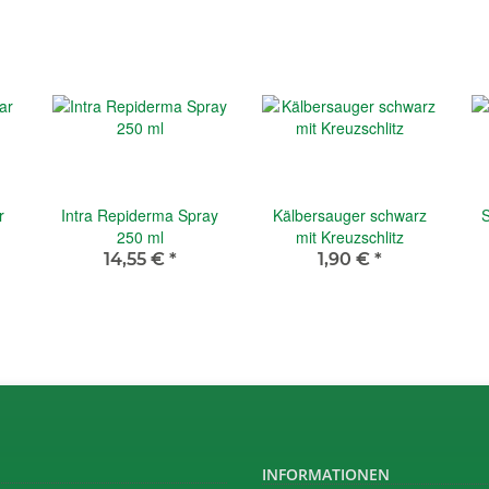
r
Intra Repiderma Spray
Kälbersauger schwarz
S
250 ml
mit Kreuzschlitz
14,55 €
*
1,90 €
*
INFORMATIONEN