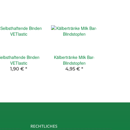
elbsthaftende Binden
Kälbertränke Milk Bar-
VETlastic
Blindstopfen
1,90 €
*
4,95 €
*
RECHTLICHES