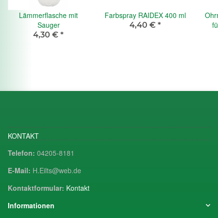
Lämmerflasche mit
Farbspray RAIDEX 400 ml
Ohr
Sauger
f
4,40 €
*
4,30 €
*
KONTAKT
Telefon:
04205-8181
E-Mail:
H.Eilts@web.de
Kontaktformular:
Kontakt
Informationen