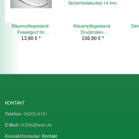
Klauenpflegestand-
Klauenpflegestand-
Dem
Fesselgurt für
Druckrollen-
Klauenstand WOPA
Sicherheitskurbel 14 mm
13,90 €
*
156,90 €
*
KONTAKT
Telefon:
04205-8181
E-Mail:
H.Eilts@web.de
Kontaktformular:
Kontakt