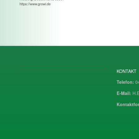
https://www.growi.de
KONTAKT
Telefon:
04
E-Mail:
H.E
Kontaktfor