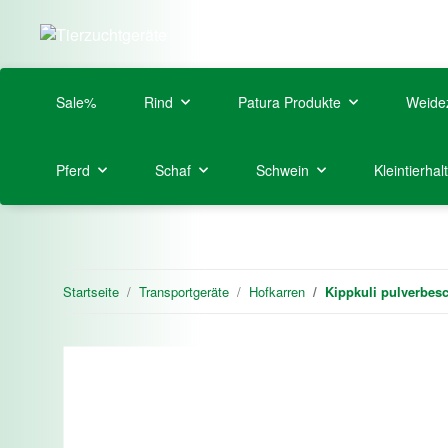
Sale%
Rind
Patura Produkte
Weide
Pferd
Schaf
Schwein
Kleintierhal
Startseite
Transportgeräte
Hofkarren
Kippkuli pulverbesc