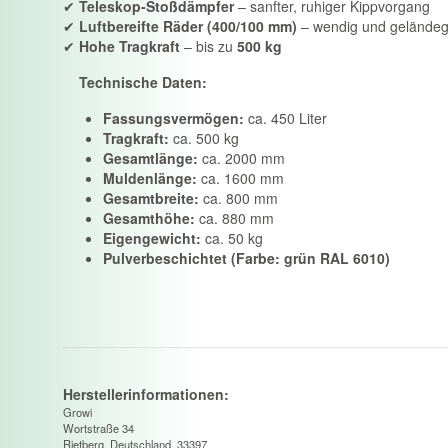
✔
Teleskop-Stoßdämpfer
– sanfter, ruhiger Kippvorgang
✔
Luftbereifte Räder (400/100 mm)
– wendig und gelände
✔
Hohe Tragkraft
– bis zu
500 kg
Technische Daten:
Fassungsvermögen:
ca. 450 Liter
Tragkraft:
ca. 500 kg
Gesamtlänge:
ca. 2000 mm
Muldenlänge:
ca. 1600 mm
Gesamtbreite:
ca. 800 mm
Gesamthöhe:
ca. 880 mm
Eigengewicht:
ca. 50 kg
Pulverbeschichtet (Farbe: grün RAL 6010)
Herstellerinformationen:
Growi
Wortstraße 34
Rietberg, Deutschland, 33397