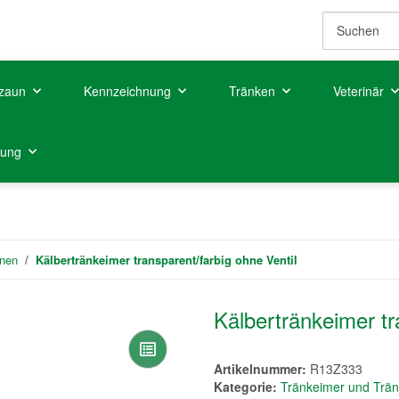
zaun
Kennzeichnung
Tränken
Veterinär
tung
nnen
Kälbertränkeimer transparent/farbig ohne Ventil
Kälbertränkeimer tr
Artikelnummer:
R13Z333
Kategorie:
Tränkeimer und Trä