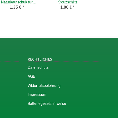
Naturkautschuk für
Kreuzschlitz
FixClip-Ventil
1,35 €
*
1,00 €
*
RECHTLICHES
Datenschutz
AGB
Widerrufsbelehrung
Impressum
Batteriegesetzhinweise