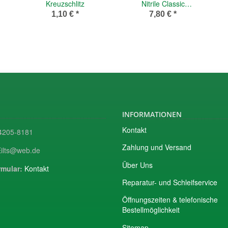
Kreuzschlitz
Nitrile Classic
NOBAGLOVE
1,10 €
*
7,80 €
*
INFORMATIONEN
Kontakt
205-8181
Zahlung und Versand
ilts@web.de
Über Uns
mular:
Kontakt
Reparatur- und Schleifservice
Öffnungszeiten & telefonische
Bestellmöglichkeit
Sitemap