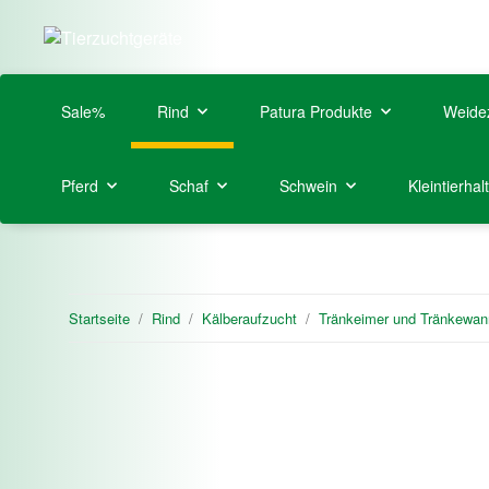
Sale%
Rind
Patura Produkte
Weide
Pferd
Schaf
Schwein
Kleintierhal
Startseite
Rind
Kälberaufzucht
Tränkeimer und Tränkewa