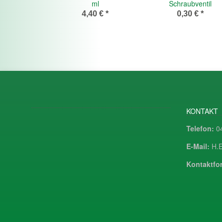
ml
Schraubventil
4,40 €
*
0,30 €
*
KONTAKT
Telefon:
04
E-Mail:
H.E
Kontaktfor