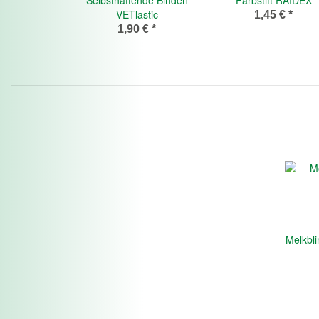
VETlastic
1,45 €
*
1,90 €
*
Melkbli