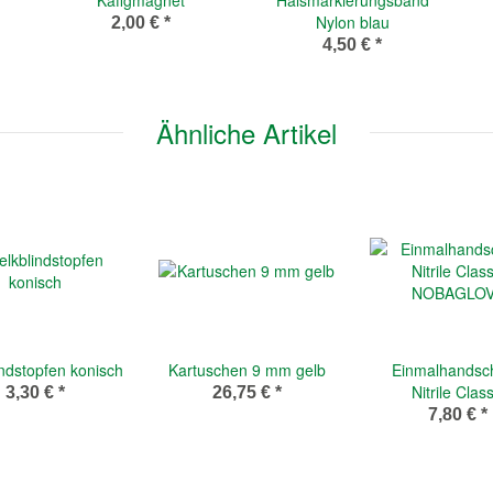
Nylon blau
2,00 €
*
4,50 €
*
Ähnliche Artikel
ndstopfen konisch
Kartuschen 9 mm gelb
Einmalhandsc
Nitrile Class
3,30 €
*
26,75 €
*
NOBAGLO
7,80 €
*