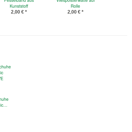
Kunststoff
Rolle
2,00 €
*
2,00 €
*
huhe
ic
VE