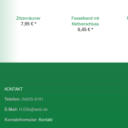
Zitzenräumer
Fesselband mit
Klettverschluss
7,95 €
*
6,45 €
*
KONTAKT
Telefon:
04205-8181
E-Mail:
H.Eilts@web.de
Kontaktformular:
Kontakt