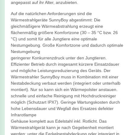
angepasst auf ihr Alter, anzubieten.
Auf die natürlichen Anforderungen sind die
Wärmestrahlgeräte SunnyBoy abgestimmt: Die
gleichmäßigere Wärmeabstrahlung erzeugt eine
flächenmäßig größere Komfortzone (30 – 35 °C bzw. 26
°C) und somit für alle Jungtiere eine optimale
Nestumgebung. Große Komfortzone und dadurch optimale
Nestumgebung
geringerer Konkurrenzdruck unter den Jungtieren.
Effizienter Betrieb durch insgesamt kürzere Einsatzdauer
und mögliche Leistungsreduzierung des Geräts. Der
Wärmestrahler SunnyBoy muss in Kombination mit einer
Nestabdeckung verbaut werden (integriert oder unterhalb
montiert). Nur so kann sich ein Wärmepolster anstauen.
schnelle und einfache Reinigung mit Hochdruckreiniger
möglich (Schutzart IPX7). Geringe Wartungskosten durch
hohe Lebensdauer und Wegfall des Ersatzes defekter
Infrarotlampe
Gehäuse komplett aus Edelstahl inkl. Rotlicht. Das
Wärmestrahlgerät kann je nach Gegebenheit montiert
werden: unter die Ferkelnestabdeckung oder integriert in