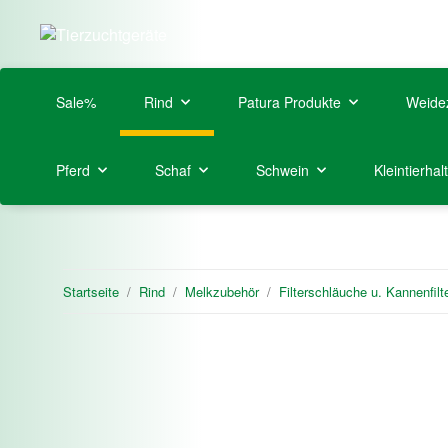
Sale%
Rind
Patura Produkte
Weide
Pferd
Schaf
Schwein
Kleintierhal
Startseite
Rind
Melkzubehör
Filterschläuche u. Kannenfilt