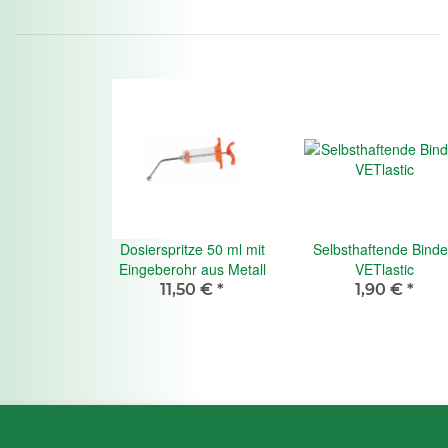
Dosierspritze 50 ml mit
Selbsthaftende Bind
Eingeberohr aus Metall
VETlastic
11,50 €
*
1,90 €
*