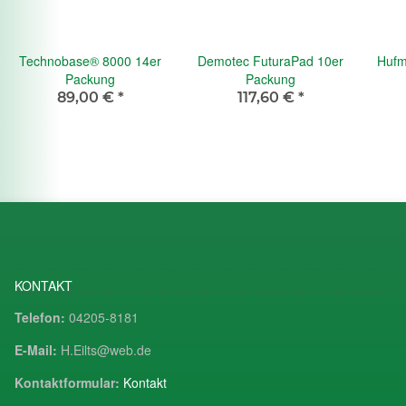
Technobase® 8000 14er
Demotec FuturaPad 10er
Hufme
Packung
Packung
89,00 €
*
117,60 €
*
KONTAKT
Telefon:
04205-8181
E-Mail:
H.Eilts@web.de
Kontaktformular:
Kontakt