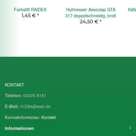
Farbstift RAIDEX
Hufmesser Aesculap GTA
Käf
317 doppelschneidig, breit
1,45 €
*
24,50 €
*
KONTAKT
Telefon:
04205-8181
E-Mail:
H.Eilts@web.de
Kontaktformular:
Kontakt
Informationen