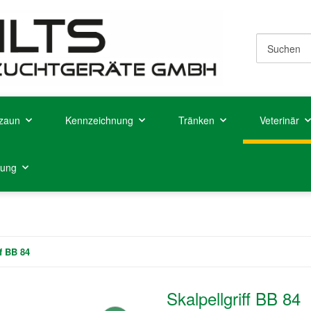
zaun
Kennzeichnung
Tränken
Veterinär
tung
ff BB 84
Skalpellgriff BB 84