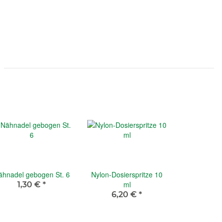
ähnadel gebogen St. 6
Nylon-Dosierspritze 10
ml
1,30 €
*
6,20 €
*