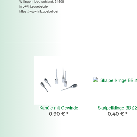
Willingen, Deutschland, 34508
info@fritzgoebel.de
https://www.fritzgoebel.de/
Kanüle mit Gewinde
Skalpellklinge BB 22
0,90 €
*
0,40 €
*