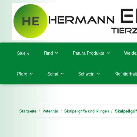
Sale%
Rind
Patura Produkte
Weide
Pferd
Schaf
Schwein
Kleintierhal
Startseite
Veterinär
Skalpellgriffe und Klingen
Skalpellgri