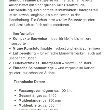
Ausgestattet mit einer
grünen Kunststoffmulde
,
Luftbereifung
und einem
feuerverzinkten Untergestell
ist sie sowohl langlebig als auch flexibel in der
Handhabung. Die Schubkarre wird
im Bausatz
geliefert
und lässt sich einfach selbst montieren.
Ihre Vorteile:
✔
Kompakte Bauweise
– ideal für kleine bis mittlere
Transporte
✔
Grüne Kunststoffmulde
– robust und leicht zu reinigen
✔
Luftbereifung
– für einfache Manövrierbarkeit, auch auf
unebenem Boden
✔
Feuerverzinktes Untergestell
– rostfrei und stabil
✔
Einfache Selbstmontage
– wird verpackt im Karton
geliefert, für schnellen Aufbau
Technische Daten:
Fassungsvermögen:
ca. 100 Liter
Gesamtlänge:
ca. 1400 mm
Muldenlänge:
ca. 950 mm
Muldenbreite:
ca. 580 mm
Eigengewicht:
ca. 10 kg