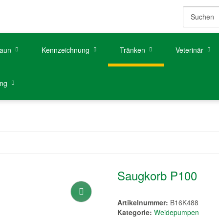
aun
Kennzeichnung
Tränken
Veterinär
ung
Saugkorb P100
Artikelnummer:
B16K488
Kategorie:
Weidepumpen