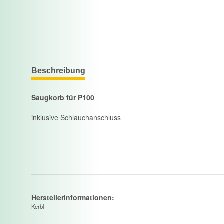
Beschreibung
Saugkorb für P100
inklusive Schlauchanschluss
Herstellerinformationen:
Kerbl
, ,