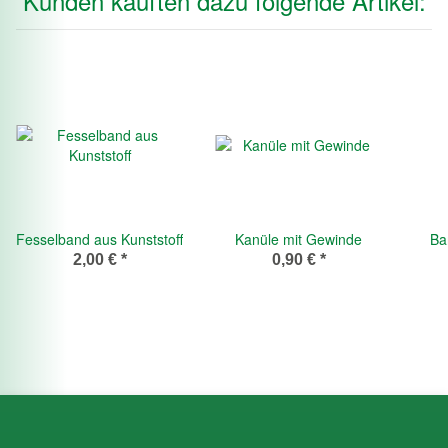
Kunden kauften dazu folgende Artikel:
Fesselband aus Kunststoff
Kanüle mit Gewinde
Ba
2,00 €
*
0,90 €
*