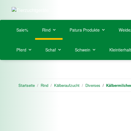
Sale%
Rind
Patura Produkte
Weide
Pferd
Schaf
Schwein
Kleintierhal
Startseite
Rind
Kälberaufzucht
Diverses
Kälbermilche