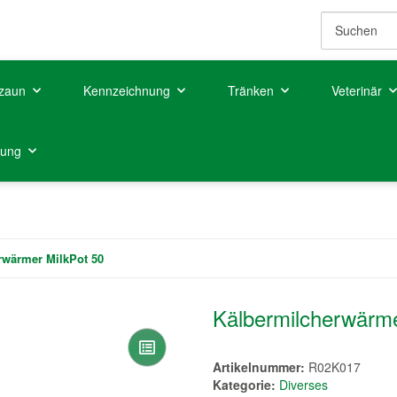
zaun
Kennzeichnung
Tränken
Veterinär
tung
rwärmer MilkPot 50
Kälbermilcherwärme
Artikelnummer:
R02K017
Kategorie:
Diverses