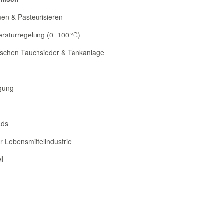
en & Pasteurisieren
raturregelung (0–100 °C)
ischen Tauchsieder & Tankanlage
igung
ads
r Lebensmittelindustrie
l