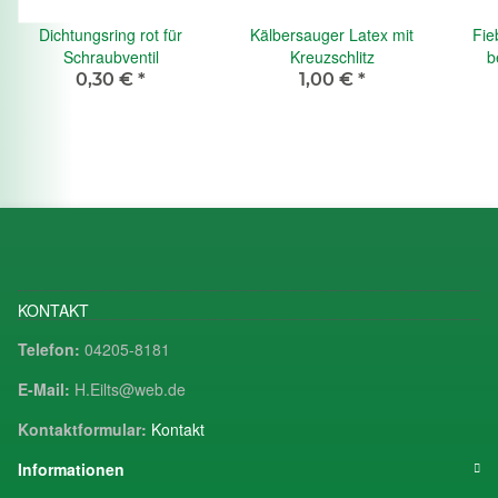
Dichtungsring rot für
Kälbersauger Latex mit
Fie
Schraubventil
Kreuzschlitz
b
0,30 €
*
1,00 €
*
KONTAKT
Telefon:
04205-8181
E-Mail:
H.Eilts@web.de
Kontaktformular:
Kontakt
Informationen