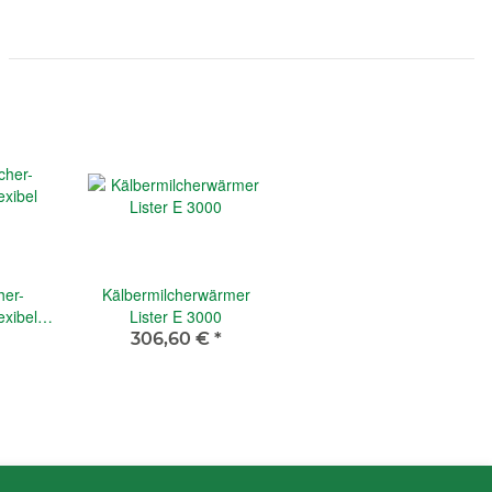
her-
Kälbermilcherwärmer
exibel
Lister E 3000
306,60 €
*