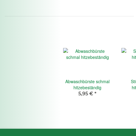
Abwaschbürste schmal
Sti
hitzebeständig
hi
5,95 €
*