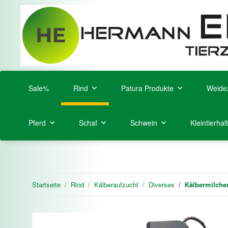
Sale%
Rind
Patura Produkte
Weide
Pferd
Schaf
Schwein
Kleintierhal
Startseite
Rind
Kälberaufzucht
Diverses
Kälbermilche