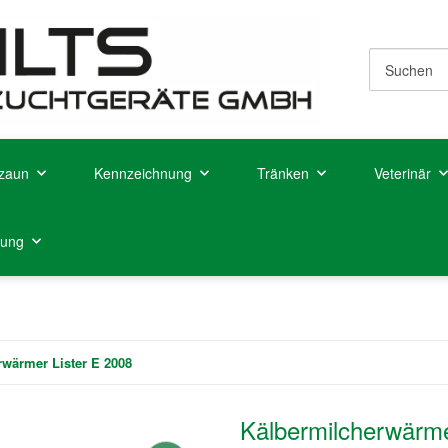
zaun
Kennzeichnung
Tränken
Veterinär
tung
rwärmer Lister E 2008
Kälbermilcherwärme