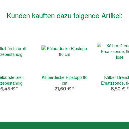
Kunden kauften dazu folgende Artikel:
elbürste breit
Kälberdecke Ripstopp 80
Kälber-Drenc
tzebeständig
cm
Ersatzsonde, fl
lose
6,45 €
*
21,60 €
*
8,50 €
*