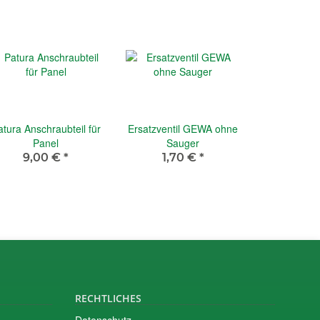
atura Anschraubteil für
Ersatzventil GEWA ohne
Panel
Sauger
9,00 €
*
1,70 €
*
RECHTLICHES