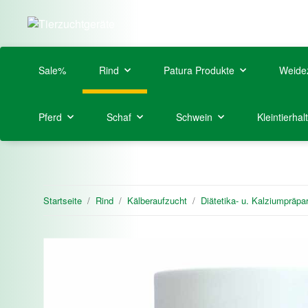
Sale%
Rind
Patura Produkte
Weide
Pferd
Schaf
Schwein
Kleintierhal
Startseite
Rind
Kälberaufzucht
Diätetika- u. Kalziumpräpa