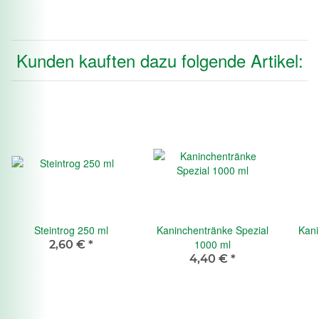
Kunden kauften dazu folgende Artikel:
Steintrog 250 ml
Kaninchentränke Spezial
Kani
1000 ml
2,60 €
*
4,40 €
*