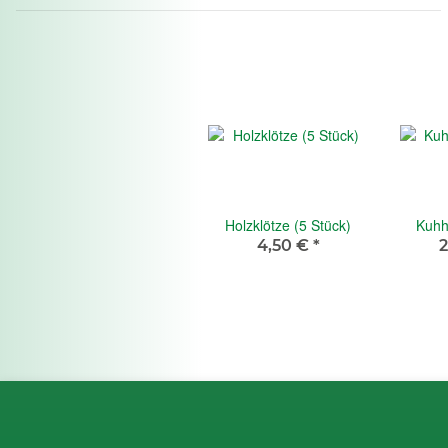
Holzklötze (5 Stück)
Kuhh
4,50 €
*