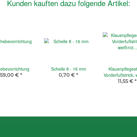
Kunden kauften dazu folgende Artikel:
ebevorrichtung
Schelle 8 - 16 mm
Klauenpfleges
Vorderfußstrick, 
259,00 €
*
0,70 €
*
f. PW Klauens
11,55 €
*