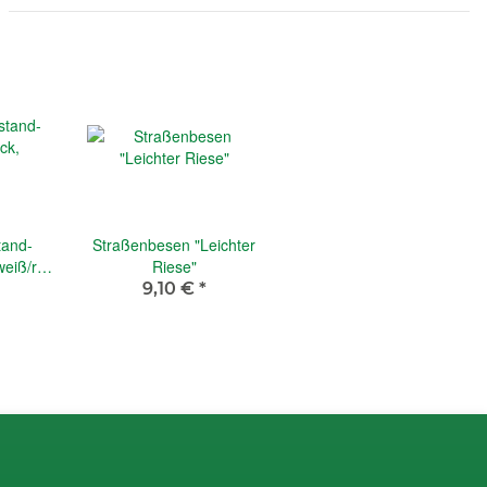
tand-
Straßenbesen "Leichter
weiß/rot
Riese"
tand
9,10 €
*