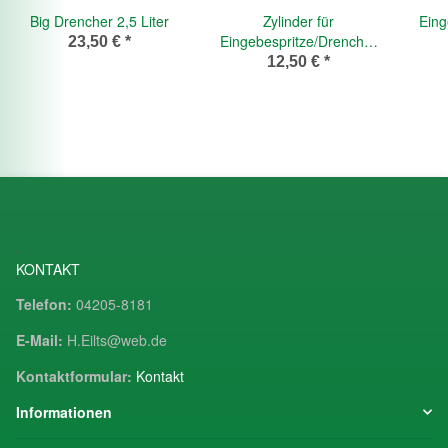
Big Drencher 2,5 Liter
Zylinder für
Eing
Eingebespritze/Drencher
23,50 €
*
300 ml
12,50 €
*
KONTAKT
Telefon:
04205-8181
E-Mail:
H.Eilts@web.de
Kontaktformular:
Kontakt
Informationen