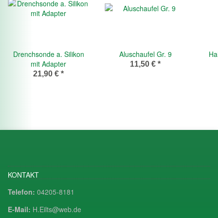
Drenchsonde a. Silikon
Aluschaufel Gr. 9
Hal
mit Adapter
11,50 €
*
21,90 €
*
KONTAKT
Telefon:
04205-8181
E-Mail:
H.Eilts@web.de