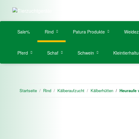
Sale%
Rind
Patura Produkte
Weidez
Pferd
Schaf
Schwein
Kleintierhalt
Startseite
Rind
Kälberaufzucht
Kälberhütten
Heuraufe 