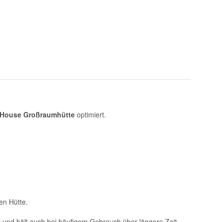
fHouse Großraumhütte
optimiert.
len Hütte.
il und hält auch bei häufigem Gebrauch über längere Zeit.