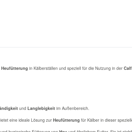
e
Heufütterung
in Kälberställen und speziell für die Nutzung in der
Cal
ändigkeit
und
Langlebigkeit
im Außenbereich.
bietet eine ideale Lösung zur
Heufütterung
für Kälber in dieser speziel
und hygienische Fütterung von
Heu
und ähnlichem Futter. Sie ist stab