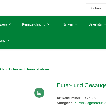
zaun
Kennzeichnung
Tränken
Veterinär
tung
ukte
Euter- und Gesäugebalsam
Euter- und Gesäug
Artikelnummer:
R12K602
Kategorie:
Zitzenpflegeprodukt