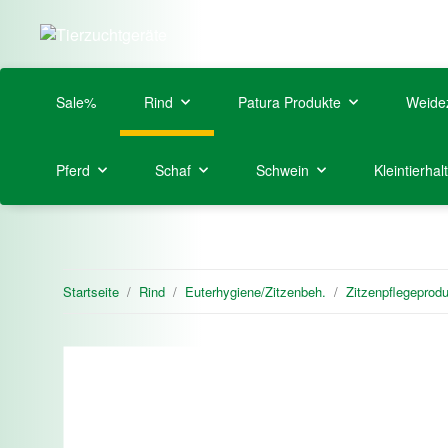
Sale%
Rind
Patura Produkte
Weide
Pferd
Schaf
Schwein
Kleintierhal
Startseite
Rind
Euterhygiene/Zitzenbeh.
Zitzenpflegeprod