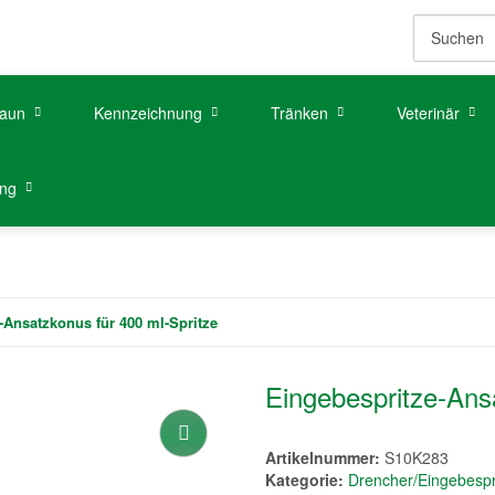
aun
Kennzeichnung
Tränken
Veterinär
ung
-Ansatzkonus für 400 ml-Spritze
Eingebespritze-Ans
Artikelnummer:
S10K283
Kategorie:
Drencher/Eingebespr