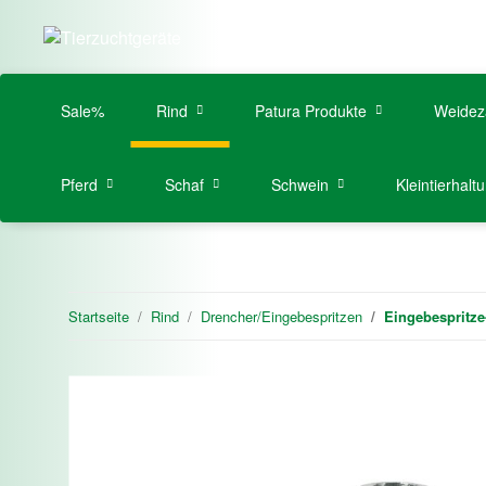
Sale%
Rind
Patura Produkte
Weidez
Pferd
Schaf
Schwein
Kleintierhalt
Startseite
Rind
Drencher/Eingebespritzen
Eingebespritze