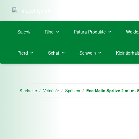
Sale%
Rind
Patura Produkte
Weide
Pferd
Schaf
Schwein
Kleintierhal
Startseite
Veterinär
Spritzen
Eco-Matic Spritze 2 ml m.