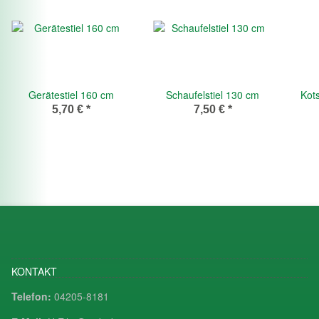
Gerätestiel 160 cm
Schaufelstiel 130 cm
Kot
5,70 €
*
7,50 €
*
KONTAKT
Telefon:
04205-8181