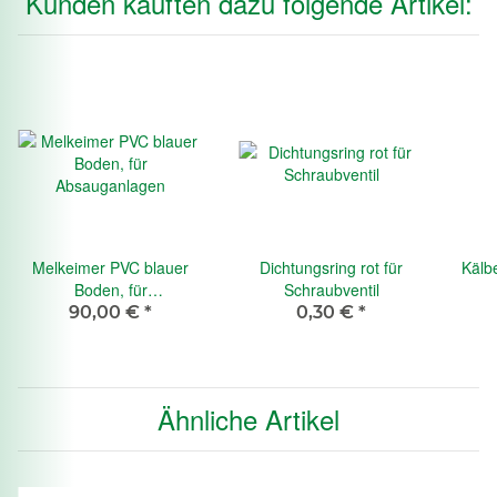
Kunden kauften dazu folgende Artikel:
Melkeimer PVC blauer
Dichtungsring rot für
Kälb
Boden, für
Schraubventil
Absauganlagen
90,00 €
*
0,30 €
*
Ähnliche Artikel